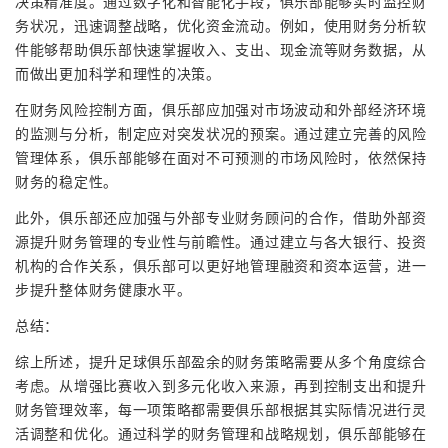
决策精准度。通过数字化和智能化手段，俱乐部能够实时监控财
务状况，迅速调整战略，优化资金流动。例如，使用财务分析软
件能够帮助俱乐部快速掌握收入、支出、现金流等财务数据，从
而做出更加科学和理性的决策。
在财务风险控制方面，俱乐部应加强对市场波动和外部经济环境
的监测与分析，制定应对突发状况的预案。通过建立完善的风险
管理体系，俱乐部能够在面对不可预测的市场风险时，依然保持
财务的稳定性。
此外，俱乐部还应加强与外部专业财务顾问的合作，借助外部资
源提升财务管理的专业性与前瞻性。通过建立与各大银行、投资
机构的合作关系，俱乐部可以更好地管理融资和资本运营，进一
步提升整体财务健康水平。
总结：
综上所述，提升足球俱乐部盈余的财务策略需要从多个角度综合
考虑。从增强比赛收入到多元化收入来源，再到控制支出和提升
财务管理效率，每一项策略都需要俱乐部根据其实际情况进行灵
活调整和优化。通过科学的财务管理和战略规划，俱乐部能够在