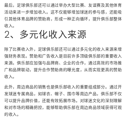
最后，足球俱乐部还可以通过举办大型比赛、友谊赛及其他体育
活动来进一步增加收入。这不仅能够增加球迷的参与感，还能吸
引其他体育品牌的赞助商，形成一种正向循环，提升俱乐部整体
收入。
2、多元化收入来源
除了比赛收入外，足球俱乐部还可以通过多元化的收入来源来增
强财务表现。赞助和广告收入是目前许多顶级俱乐部的重要收入
来源。俱乐部应加强与品牌商、企业的合作，通过高效的市场推
广和品牌联动，提升合作赞助商的曝光度，从而实现更高的赞助
收入。
此外，周边商品的销售也是俱乐部收入的重要组成部分。通过开
发球迷专属商品，如球衣、帽子、围巾等周边产品，俱乐部不仅
可以提升品牌价值，还能有效拓展市场。对球迷文化的深刻理解
和对市场的精确把控，能够帮助俱乐部在周边商品领域获得可观
的收入。