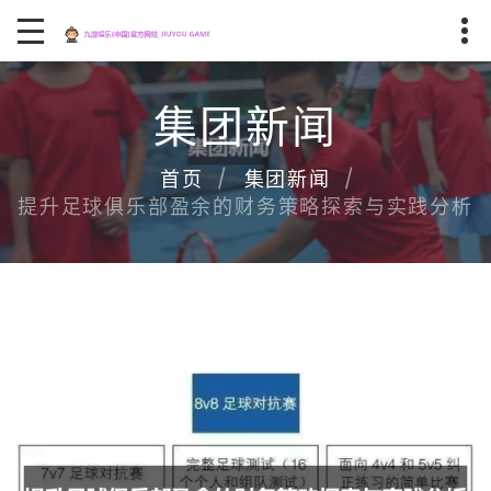
集团新闻
首页
集团新闻
提升足球俱乐部盈余的财务策略探索与实践分析