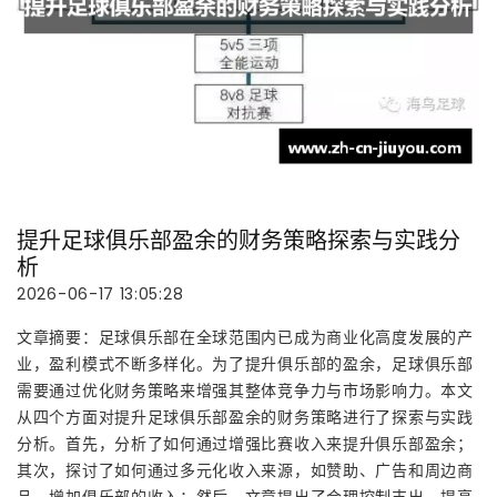
提升足球俱乐部盈余的财务策略探索与实践分
析
2026-06-17 13:05:28
文章摘要：足球俱乐部在全球范围内已成为商业化高度发展的产
业，盈利模式不断多样化。为了提升俱乐部的盈余，足球俱乐部
需要通过优化财务策略来增强其整体竞争力与市场影响力。本文
从四个方面对提升足球俱乐部盈余的财务策略进行了探索与实践
分析。首先，分析了如何通过增强比赛收入来提升俱乐部盈余；
其次，探讨了如何通过多元化收入来源，如赞助、广告和周边商
品，增加俱乐部的收入；然后，文章提出了合理控制支出、提高