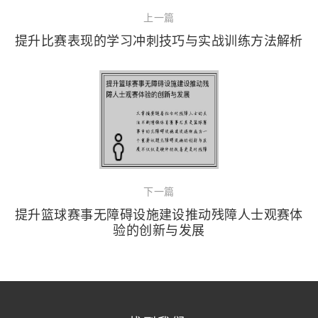
上一篇
提升比赛表现的学习冲刺技巧与实战训练方法解析
下一篇
提升篮球赛事无障碍设施建设推动残障人士观赛体
验的创新与发展