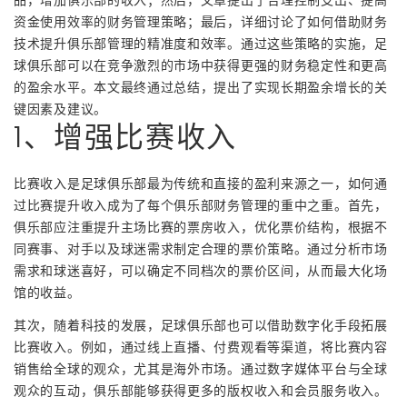
资金使用效率的财务管理策略；最后，详细讨论了如何借助财务
技术提升俱乐部管理的精准度和效率。通过这些策略的实施，足
球俱乐部可以在竞争激烈的市场中获得更强的财务稳定性和更高
的盈余水平。本文最终通过总结，提出了实现长期盈余增长的关
键因素及建议。
1、增强比赛收入
比赛收入是足球俱乐部最为传统和直接的盈利来源之一，如何通
过比赛提升收入成为了每个俱乐部财务管理的重中之重。首先，
俱乐部应注重提升主场比赛的票房收入，优化票价结构，根据不
同赛事、对手以及球迷需求制定合理的票价策略。通过分析市场
需求和球迷喜好，可以确定不同档次的票价区间，从而最大化场
馆的收益。
其次，随着科技的发展，足球俱乐部也可以借助数字化手段拓展
比赛收入。例如，通过线上直播、付费观看等渠道，将比赛内容
销售给全球的观众，尤其是海外市场。通过数字媒体平台与全球
观众的互动，俱乐部能够获得更多的版权收入和会员服务收入。