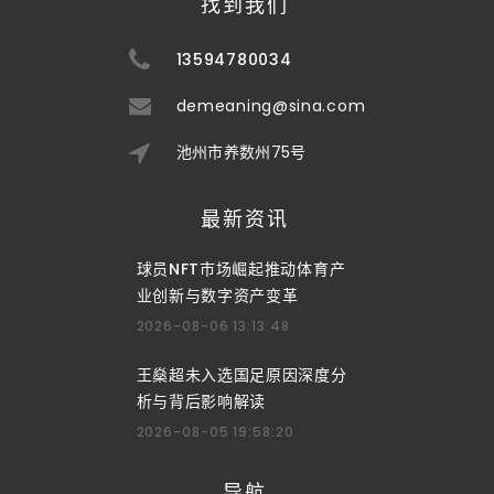
找到我们
13594780034
demeaning@sina.com
池州市养数州75号
最新资讯
球员NFT市场崛起推动体育产
业创新与数字资产变革
2026-08-06 13:13:48
王燊超未入选国足原因深度分
析与背后影响解读
2026-08-05 19:58:20
导航