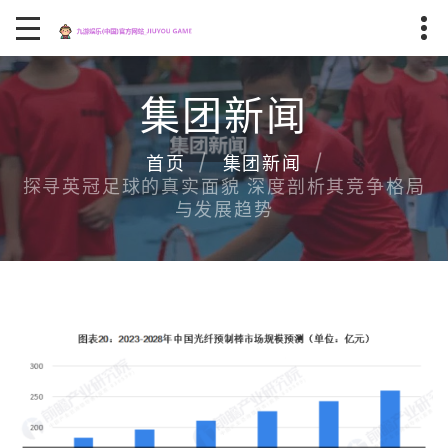
集团新闻
首页
集团新闻
探寻英冠足球的真实面貌 深度剖析其竞争格局
与发展趋势