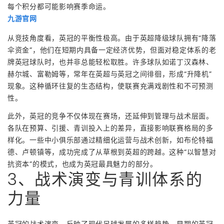
每个积分都可能影响赛季命运。
九游官网
从竞技角度看，英冠的平衡性极高。由于英超降级球队拥有“降落
伞资金”，他们在短期内具备一定经济优势，但面对稳定体系的老
牌英冠球队时，也并非总能轻松取胜。许多球队如诺丁汉森林、
赫尔城、富勒姆等，常年在英超与英冠之间徘徊，形成“升降机”
现象。这种循环往复的生态结构，使联赛充满戏剧性和不可预测
性。
此外，英冠的竞争不仅体现在赛场，还延伸到管理与战术层面。
各队在预算、引援、青训投入上的差异，直接影响联赛格局的多
样化。一些中小俱乐部通过精细化运营与战术创新，如布伦特福
德、卢顿镇等，成功完成了从草根到英超的跨越。这种“以智慧对
抗资本”的模式，也成为英冠最具魅力的部分。
3、战术演变与青训体系的
力量
英冠的战术演变，反映了现代足球发展的多样趋势。早期的英冠