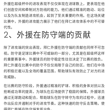
外援在超级杯中的进攻表现不仅仅体现在进球数上，更表现在他
们创造空间和牵制对方防线的能力。他们通过精准的跑动、站位
以及为队友制造进攻机会，起到了至关重要的作用。在这场关键
比赛中，外援的进攻能力展示了他们在拜仁进攻体系中的不可替
代性。
2、外援在防守端的贡献
除了进攻端的突出表现，拜仁外援在防守端的贡献也同样不可忽
视。防守是足球比赛中不可或缺的一部分，尤其是在超级杯这样
的重要赛事中，外援球员的防守稳定性往往决定了比赛的胜负。
拜仁外援在比赛中的防守不仅仅局限于自己的防区，他们在中场
的积极拦截以及全场的覆盖范围，帮助球队有效防止了对方的进
攻威胁。
在比赛的防守阶段，外援通过精准的铲球、积极的身体对抗以及
抢断成功率的提高，为球队在后场提供了稳固的保障。外援球员
通过无球跑动和配合，帮助球队在防守转守为攻的过程中，迅速
作出反应并遏制对手的进攻节奏。这种快速的防守反击策略，使
得拜仁能够在防守端发挥出色。