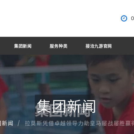
0
集团新闻
服务种类
接洽九游官网
集团新闻
拉莫斯凭借卓越领导力助皇马屡战屡胜赢
团新闻