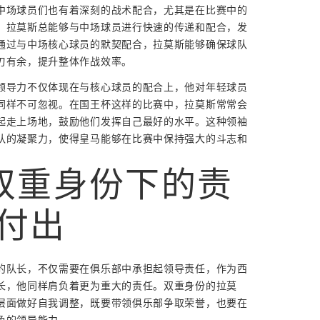
中场球员们也有着深刻的战术配合，尤其是在比赛中的
，拉莫斯总能够与中场球员进行快速的传递和配合，发
通过与中场核心球员的默契配合，拉莫斯能够确保球队
刃有余，提升整体作战效率。
领导力不仅体现在与核心球员的配合上，他对年轻球员
同样不可忽视。在国王杯这样的比赛中，拉莫斯常常会
起走上场地，鼓励他们发挥自己最好的水平。这种领袖
队的凝聚力，使得皇马能够在比赛中保持强大的斗志和
双重身份下的责
付出
的队长，不仅需要在俱乐部中承担起领导责任，作为西
长，他同样肩负着更为重大的责任。双重身份的拉莫
层面做好自我调整，既要带领俱乐部争取荣誉，也要在