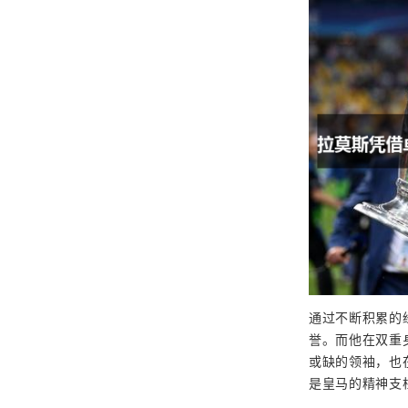
通过不断积累的
誉。而他在双重
或缺的领袖，也
是皇马的精神支