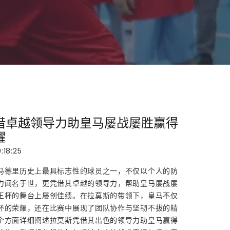
借卓越领导力助皇马屡战屡胜赢得
耀
:18:25
马德里历史上最具标志性的球员之一，不仅以个人的防
力闻名于世，更凭借其卓越的领导力，帮助皇马屡战屡
王杯的舞台上屡创佳绩。在拉莫斯的带领下，皇马不仅
杯的荣耀，还在比赛中展现了团队协作与坚韧不拔的精
个方面详细阐述拉莫斯凭借其出色的领导力助皇马赢得