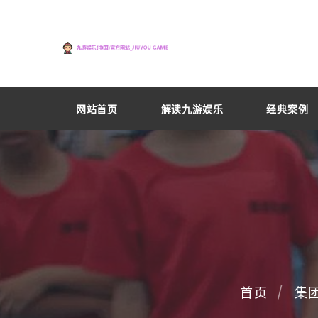
网站首页
解读九游娱乐
经典案例
首页
集