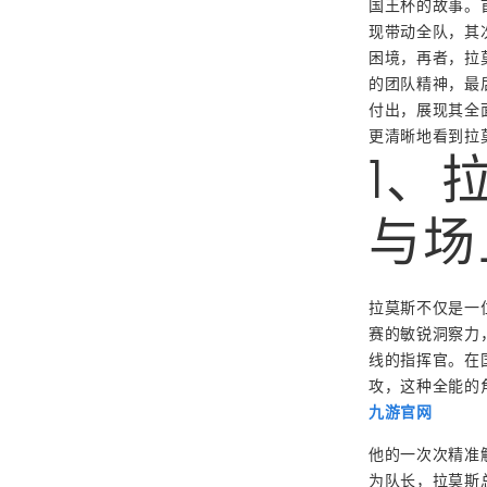
国王杯的故事。
现带动全队，其
困境，再者，拉
的团队精神，最
付出，展现其全
更清晰地看到拉
1、
与场
拉莫斯不仅是一
赛的敏锐洞察力
线的指挥官。在
攻，这种全能的
九游官网
他的一次次精准
为队长，拉莫斯