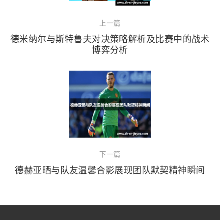
上一篇
德米纳尔与斯特鲁夫对决策略解析及比赛中的战术
博弈分析
下一篇
德赫亚晒与队友温馨合影展现团队默契精神瞬间