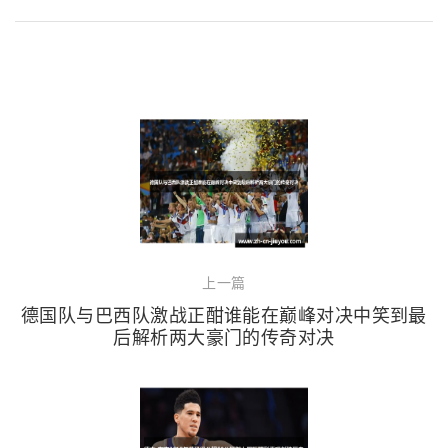
上一篇
德国队与巴西队激战正酣谁能在巅峰对决中笑到最
后解析两大豪门的传奇对决