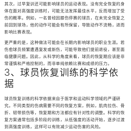
其次，过早复训还可能影响球员的运动表现。没有完全恢复的身
体在面对高强度训练时，可能无法发挥最佳水平，反而增加了受
伤的概率。例如，一名曾经因膝伤停赛的球员，在未完全恢复之
前回到球场，他的动作可能会有所保留，导致动作不流畅，进而
影响比赛表现。
更严重的是，这种做法可能会在长期内影响球员的职业生涯。若
伤愈球员频繁遭遇复发或新伤，可能导致他们提前退役，甚至面
临健康问题。因此，从科学的角度来看，球员的恢复期应该是非
常谨慎和严格控制的，而非单纯依赖比赛和成绩的压力。
3、球员恢复训练的科学依
据
球员恢复训练的科学依据来自于医学和运动科学领域的严谨研
究。不同类型的伤病需要不同的恢复方案，例如，肌肉拉伤、骨
折、韧带损伤等，恢复期和方法都应有针对性的调整。科学的恢
复方案通常包括多阶段的训练，从低强度的活动开始，逐步过渡
到高强度训练，这样可以有效减少运动伤害的风险。