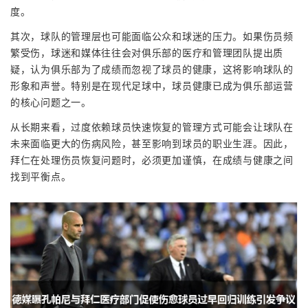
度。
其次，球队的管理层也可能面临公众和球迷的压力。如果伤员频
繁受伤，球迷和媒体往往会对俱乐部的医疗和管理团队提出质
疑，认为俱乐部为了成绩而忽视了球员的健康，这将影响球队的
形象和声誉。特别是在现代足球中，球员健康已成为俱乐部运营
的核心问题之一。
从长期来看，过度依赖球员快速恢复的管理方式可能会让球队在
未来面临更大的伤病风险，甚至影响到球员的职业生涯。因此，
拜仁在处理伤员恢复问题时，必须更加谨慎，在成绩与健康之间
找到平衡点。