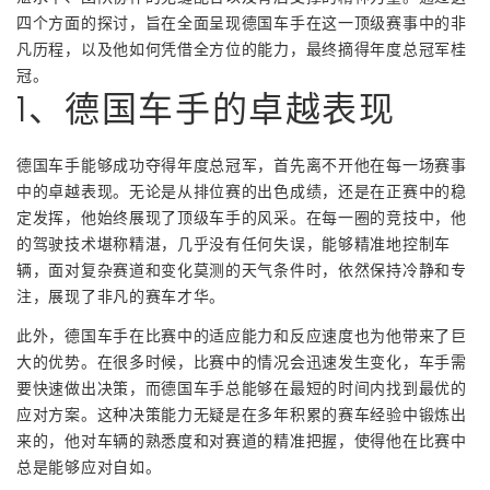
四个方面的探讨，旨在全面呈现德国车手在这一顶级赛事中的非
凡历程，以及他如何凭借全方位的能力，最终摘得年度总冠军桂
冠。
1、德国车手的卓越表现
德国车手能够成功夺得年度总冠军，首先离不开他在每一场赛事
中的卓越表现。无论是从排位赛的出色成绩，还是在正赛中的稳
定发挥，他始终展现了顶级车手的风采。在每一圈的竞技中，他
的驾驶技术堪称精湛，几乎没有任何失误，能够精准地控制车
辆，面对复杂赛道和变化莫测的天气条件时，依然保持冷静和专
注，展现了非凡的赛车才华。
此外，德国车手在比赛中的适应能力和反应速度也为他带来了巨
大的优势。在很多时候，比赛中的情况会迅速发生变化，车手需
要快速做出决策，而德国车手总能够在最短的时间内找到最优的
应对方案。这种决策能力无疑是在多年积累的赛车经验中锻炼出
来的，他对车辆的熟悉度和对赛道的精准把握，使得他在比赛中
总是能够应对自如。