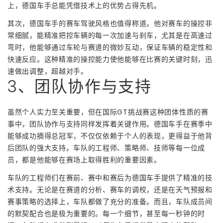
上，德国车手总能凭借技术上的优势占得先机。
其次，德国车手的赛车驾驶风格也值得称道。他对赛车的操控非
常细腻，能精准把控车辆的每一次加速与刹车，尤其是在高速过
弯时，他能够通过车轮与赛道的微妙互动，保证车辆的稳定性和
快速反应。这种精准的操控能力使他能够在比赛的关键时刻，迅
速做出调整，超越对手。
3、团队协作与支持
虽然个人实力至关重要，但在国际GT挑战赛这种团体性质的赛
事中，团队协作与支持同样发挥着关键作用。德国车手在赛季中
能够成功摘得总冠军，不仅仅依赖于个人的表现，更得益于他背
后团队的强大支持。车队的工程师、策略师、技师等每一位成
员，都是他能够在赛场上取得胜利的重要因素。
车队的工程师们在赛前、赛中和赛后为德国车手提供了精准的技
术支持。无论是在赛道的分析、赛车的调校，还是在天气预报和
赛事策略的选择上，车队都做了充分的准备。而且，车队成员间
的默契配合也是极为重要的。每一个细节，甚至每一秒钟的时