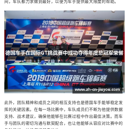
间，车队都力求做到最好，以便为车手提供最大限度的帮助。
此外，团队精神和成员之间的相互支持也是德国车手能够稳定发
挥的关键因素。在每一场比赛中，车队成员们不断为他提供数据
支持、战术建议，确保他能够在比赛过程中作出最佳决策。而车
手与团队的密切沟通与默契配合，也让他能够从容应对比赛中的