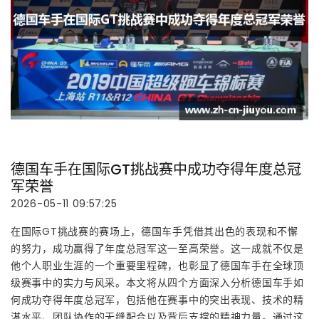
德国车手在国际GT挑战赛中成功夺得年度总冠
军荣誉
2026-05-11 09:57:25
在国际GT挑战赛的赛场上，德国车手凭借其出色的表现和不懈
的努力，成功赢得了年度总冠军这一至高荣誉。这一成就不仅是
他个人职业生涯的一个重要里程碑，也彰显了德国车手在全球顶
级赛事中的实力与风采。本文将从四个方面深入分析德国车手如
何成功夺得年度总冠军，包括他在赛事中的突出表现、技术的精
湛水平、团队协作的无缝配合以及背后支撑的精神力量。通过这