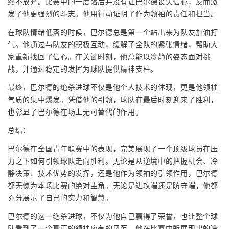
终不放弃。比赛中的一度落后并没有让巴尔德丧失信心，反而激
发了他更强烈的斗志。他用行动证明了作为领袖的责任和担当。
在球队情绪低落的时候，巴尔德总是第一个站出来为队友加油打
气。他通过与队友的积极互动，缓解了全队的紧张情绪，帮助大
家重新找回了信心。在关键时刻，他总能以冷静的姿态面对挑
战，并通过稳定的发挥为球队提供精神支柱。
最终，巴尔德的绝杀进球不仅是他个人技术的体现，更是他领袖
气质的集中爆发。凭借他的引领，球队在最后时刻迎来了胜利，
也彰显了巴尔德在场上无可替代的作用。
总结：
巴尔德在全国青年联赛中的表现，完美展现了一个顶级球员在压
力之下如何引领球队走向胜利。无论是从逆境中的把握机会、冷
静决策、技术优势的发挥，还是他作为领袖的引领作用，巴尔德
都无愧为本场比赛的绝对主角。无论是进攻端还是防守端，他都
充分展示了自己的实力和智慧。
巴尔德的这一绝杀进球，不仅为他自己赢得了荣誉，也让整个球
队看到了一个真正的领袖应有的风范。他在比赛中所展现出的冷