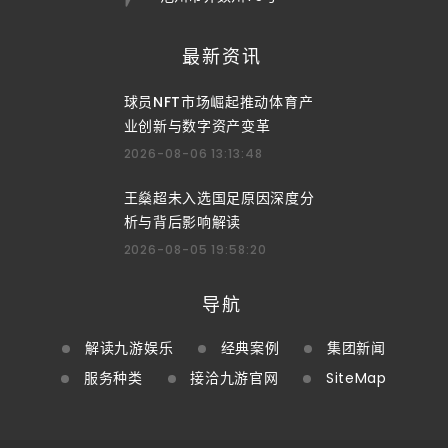
最新资讯
球员NFT市场崛起推动体育产
业创新与数字资产变革
2026-08-06 13:13:48
王燊超未入选国足原因深度分
析与背后影响解读
2026-08-05 19:58:20
导航
解读九游娱乐
经典案例
集团新闻
服务种类
接洽九游官网
SiteMap