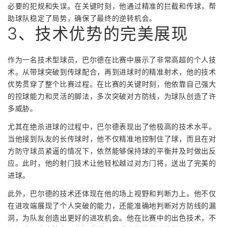
必要的犯规和失误。在关键时刻，他通过精准的拦截和传球，帮
助球队稳定了局势，确保了最终的逆转机会。
3、技术优势的完美展现
作为一名技术型球员，巴尔德在比赛中展示了非常高超的个人技
术。从带球突破到传球配合，再到进球时的精准射术，他的技术
优势贯穿了整个比赛过程。在比赛的关键时刻，他依靠自己强大
的控球能力和灵活的脚法，多次突破对方防线，为球队创造了许
多威胁。
尤其在绝杀进球的过程中，巴尔德表现出了他极高的技术水平。
当他接到队友的长传球时，他不仅精准地控制住了球，而且在对
方防守球员紧逼的情况下，依然能够保持球的平衡并及时做出反
应。此时，他的射门技术让他轻松越过对方门将，送出了完美的
进球。
此外，巴尔德的技术还体现在他的场上视野和判断力上。他不仅
在进攻端展现了个人突破的能力，还能准确地判断对方防线的漏
洞，为队友创造出更好的进攻机会。他在比赛中的出色技术，不