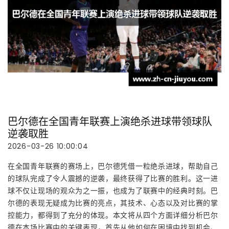
巴尔德在全国青年联赛上演绝杀进球带领球队
逆袭取胜
2026-03-26 10:00:04
在全国青年联赛的赛场上，巴尔德凭借一粒绝杀进球，帮助自己
的球队完成了令人震撼的逆袭，最终获得了比赛的胜利。这一进
球不仅让现场的观众为之一振，也成为了联赛中的经典时刻。巴
尔德的表现无疑成为比赛的亮点，其技术、心态以及对比赛的掌
控能力，都得到了充分的体现。本文将从四个方面详细分析巴尔
德在本场比赛中的关键表现，首先从他如何在困境中找到机会、