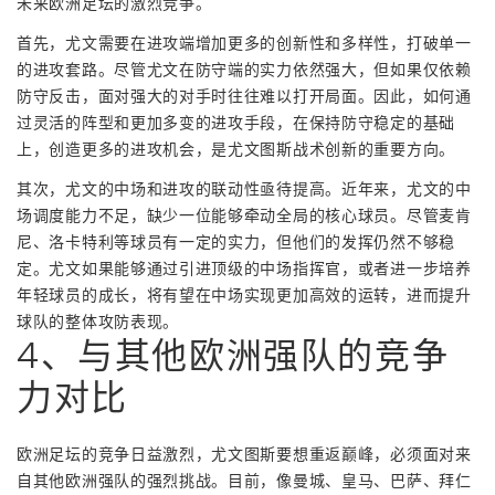
未来欧洲足坛的激烈竞争。
首先，尤文需要在进攻端增加更多的创新性和多样性，打破单一
的进攻套路。尽管尤文在防守端的实力依然强大，但如果仅依赖
防守反击，面对强大的对手时往往难以打开局面。因此，如何通
过灵活的阵型和更加多变的进攻手段，在保持防守稳定的基础
上，创造更多的进攻机会，是尤文图斯战术创新的重要方向。
其次，尤文的中场和进攻的联动性亟待提高。近年来，尤文的中
场调度能力不足，缺少一位能够牵动全局的核心球员。尽管麦肯
尼、洛卡特利等球员有一定的实力，但他们的发挥仍然不够稳
定。尤文如果能够通过引进顶级的中场指挥官，或者进一步培养
年轻球员的成长，将有望在中场实现更加高效的运转，进而提升
球队的整体攻防表现。
4、与其他欧洲强队的竞争
力对比
欧洲足坛的竞争日益激烈，尤文图斯要想重返巅峰，必须面对来
自其他欧洲强队的强烈挑战。目前，像曼城、皇马、巴萨、拜仁