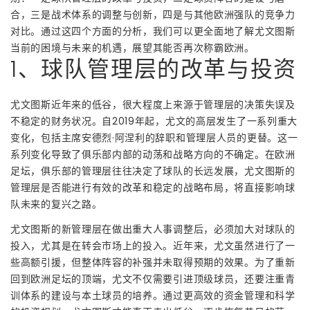
合，三是战术体系的调整与创新，四是与其他欧洲强队的竞争力
对比。通过这四个方面的分析，我们可以更全面地了解尤文图斯
当前的困境与未来的机遇，展望其能否再次称霸欧洲。
1、球队管理层的改革与投资
尤文图斯近年来的低谷，很大程度上来源于管理层的决策失误及
不稳定的财务状况。自2019年起，尤文的高层发生了一系列重大
变化，包括主席安德烈·阿涅利的辞职和管理层人员的更替。这一
系列变化导致了俱乐部内部的动荡和战略方向的不确定。在欧洲
足坛，俱乐部的管理层往往决定了球队的长远发展，尤文图斯的
管理层是否能进行有效的改革和稳定的战略布局，将直接影响球
队未来的复兴之路。
尤文图斯的新管理层在做出重大人事调整后，必须加大对球队的
投入，尤其是在转会市场上的投入。近年来，尤文虽然进行了一
些高额引援，但整体阵容的补强并未取得预期的效果。为了重新
回到欧洲足坛的顶端，尤文不仅需要引进顶级球员，还要注重青
训体系的建设与本土球员的培养。通过更高效的资金管理和科学