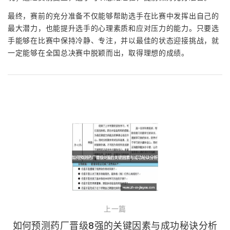
最终，赛前的充分准备不仅能够帮助选手在比赛中发挥出自己的
最大潜力，也能提升选手的心理素质和应对压力的能力。只要选
手能够在比赛中保持冷静、专注，并以最佳的状态迎接挑战，就
一定能够在全国总决赛中脱颖而出，取得理想的成绩。
上一篇
如何预测药厂晋级8强的关键因素与成功秘诀分析