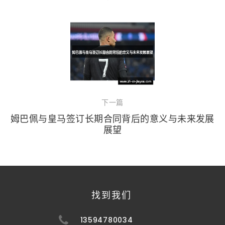
下一篇
姆巴佩与皇马签订长期合同背后的意义与未来发展
展望
找到我们
13594780034