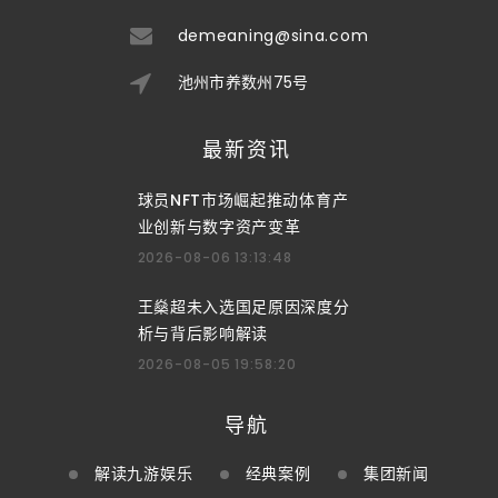
demeaning@sina.com
池州市养数州75号
最新资讯
球员NFT市场崛起推动体育产
业创新与数字资产变革
2026-08-06 13:13:48
王燊超未入选国足原因深度分
析与背后影响解读
2026-08-05 19:58:20
导航
解读九游娱乐
经典案例
集团新闻