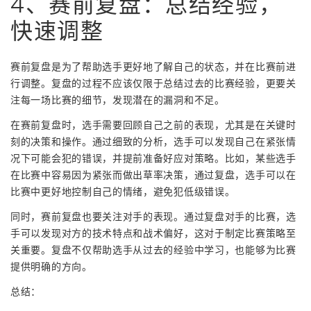
4、赛前复盘：总结经验，
快速调整
赛前复盘是为了帮助选手更好地了解自己的状态，并在比赛前进
行调整。复盘的过程不应该仅限于总结过去的比赛经验，更要关
注每一场比赛的细节，发现潜在的漏洞和不足。
在赛前复盘时，选手需要回顾自己之前的表现，尤其是在关键时
刻的决策和操作。通过细致的分析，选手可以发现自己在紧张情
况下可能会犯的错误，并提前准备好应对策略。比如，某些选手
在比赛中容易因为紧张而做出草率决策，通过复盘，选手可以在
比赛中更好地控制自己的情绪，避免犯低级错误。
同时，赛前复盘也要关注对手的表现。通过复盘对手的比赛，选
手可以发现对方的技术特点和战术偏好，这对于制定比赛策略至
关重要。复盘不仅帮助选手从过去的经验中学习，也能够为比赛
提供明确的方向。
总结：