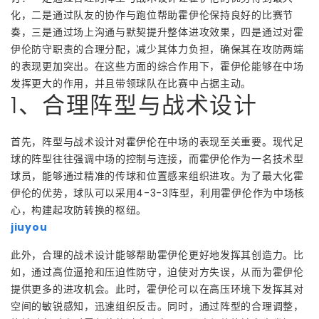
化，二是通过队友的协作与跑位帮助霍伊伦保持良好的比赛节
奏，三是通过场上沟通与默契提升整体进攻效果，四是通过对霍
伊伦防守职责的合理分配，减少其体力负担，确保其在攻防两端
的表现更加突出。在这些方面的综合作用下，霍伊伦能够在中场
发挥更大的作用，并且带领球队在比赛中占据主动。
1、合理阵型与战术设计
首先，阵型与战术设计对霍伊伦在中场的表现至关重要。现代足
球的阵型往往强调中场的控制与连接，而霍伊伦作为一名技术型
球员，能够通过精准的传球和位置感来组织进攻。为了最大化霍
伊伦的优势，球队可以采用4-3-3阵型，利用霍伊伦作为中场核
心，构建起攻防转换的枢纽。
jiuyou
此外，合理的战术设计能够帮助霍伊伦更好地发挥其创造力。比
如，通过高位逼抢和压迫性防守，迫使对方失误，从而为霍伊伦
提供更多的进攻机会。此时，霍伊伦可以在高压环境下发挥其对
空间的敏锐感知，迅速组织反击。同时，通过阵型的合理调整，