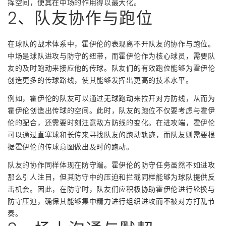
挥空间，使其在中场的作用得以最大化。
2、队友协作与跑位
在球队的战术体系中，霍伊伦的表现离不开队友的协作与跑位。
中场是球队进攻与防守的纽带，而霍伊伦作为核心球员，需要队
友的及时跑动来接应他的传球。队友们的有效跑位能够为霍伊伦
创造更多的传球路线，使其能够发挥出更高的技术水平。
例如，霍伊伦的队友可以通过无球跑动来拉开对方防线，从而为
霍伊伦创造出传球的空间。此时，队友的跑位不仅要考虑与霍伊
伦的配合，还需要时刻注意敌方防线的变化。在进攻端，霍伊伦
可以通过直塞球和长传来寻找队友的跑动轨迹，而队友则需要根
据霍伊伦的传球意图做出及时的跑动。
队友的协作同样体现在防守端。霍伊伦的防守任务虽然不如进攻
那么引人注目，但其防守中的压迫和拦截同样能够为球队提供反
击机会。因此，在防守时，队友们应积极协助霍伊伦进行轮换与
防守压迫，确保其能够集中精力进行组织进攻而不被对方打乱节
奏。