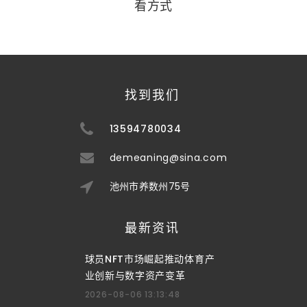
看方式
找到我们
13594780034
demeaning@sina.com
池州市养数州75号
最新资讯
球员NFT市场崛起推动体育产
业创新与数字资产变革
2026-08-06 13:13:48