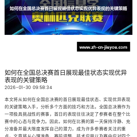
如何在全国总决赛首日展现最佳状态实现优异
表现的关键策略
2026-01-30 09:58:34
本文将从如何在全国总决赛的首日展现最佳状态、实现优异表现
的关键策略入手，分析多个方面的技巧和方法。全国总决赛作为
一项极具挑战性的赛事，首日的表现往往决定了参赛者在整个比
赛中的心态与竞争力。因此，如何在比赛的第一天保持冷静、充
分准备并最大限度发挥自己的潜力，成为许多参赛者关注的重
点。文章将从心理准备、赛前调整、技术应用以及赛中应对四个