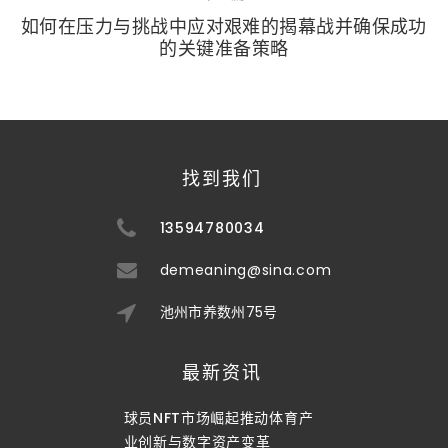
如何在压力与挑战中应对艰难的揭幕战并确保成功
的关键准备策略
找到我们
13594780034
demeaning@sina.com
池州市养数州75号
最新资讯
球员NFT市场崛起推动体育产
业创新与数字资产变革