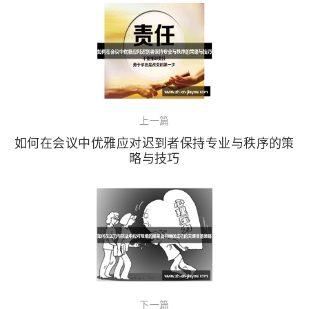
上一篇
如何在会议中优雅应对迟到者保持专业与秩序的策
略与技巧
下一篇