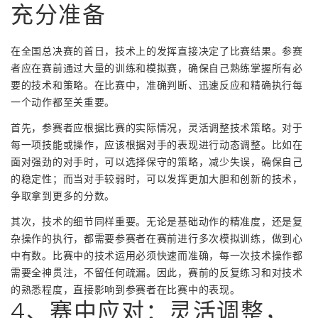
充分准备
在全国总决赛的首日，技术上的发挥直接决定了比赛结果。参赛
者应在赛前通过大量的训练和模拟赛，确保自己熟练掌握所有必
要的技术和策略。在比赛中，准确判断、迅速反应和精确执行每
一个动作都至关重要。
首先，参赛者应根据比赛的实际情况，灵活调整技术策略。对于
每一项技能或操作，应该根据对手的表现进行动态调整。比如在
面对强劲的对手时，可以选择保守的策略，减少失误，确保自己
的稳定性；而当对手较弱时，可以发挥更加大胆和创新的技术，
争取拿到更多的分数。
其次，技术的细节同样重要。无论是基础动作的精准度，还是复
杂操作的执行，都需要参赛者在赛前进行多次模拟训练，做到心
中有数。比赛中的技术运用必须快速而准确，每一次技术操作都
需要全神贯注，不留任何疏漏。因此，赛前的反复练习和对技术
的熟悉程度，直接影响到参赛者在比赛中的表现。
4、赛中应对：灵活调整，