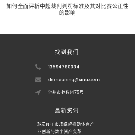
如何全面评析中超裁判判罚标准及其对比赛公正性
的影响
找到我们
13594780034
demeaning@sina.com
池州市养数州75号
最新资讯
球员NFT市场崛起推动体育产
业创新与数字资产变革