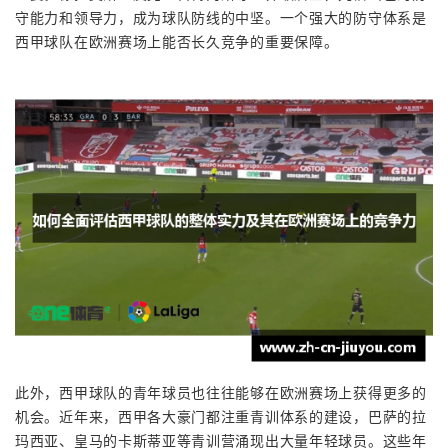
守能力和领导力，成为球队防线的中坚。一个强大的防守体系是
西甲球队在欧洲赛场上能否长久竞争的重要保障。
此外，西甲球队的青年球员也往往能够在欧洲赛场上获得更多的
机会。近年来，西甲各大豪门都注重青训体系的建设，巴萨的拉
玛西亚、皇马的卡斯蒂亚等青训营涌现出大量年轻球员。这些年