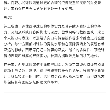
员。而较小的球队则通过更加合理的资源配置和灵活的财务管
理，来确保在与强队竞争时不处于明显劣势。
总结：
综上所述，评估西甲球队的整体实力及其在欧洲赛场上的竞争
力，必须从球队阵容的构成与深度、战术风格与教练团队、球员
个人能力与表现、以及经济实力与转会操作等多个维度进行全面
分析。每个方面都对球队的竞技水平和在国际赛场上的表现有着
深远的影响。西甲豪门通过阵容的深度、战术的多样性、顶级球
员的表现和雄厚的经济实力，长期占据欧洲足球的领先地位。
在未来，西甲球队如何平衡这些因素，将决定其能否持续在欧洲
赛场上与英超、意甲、德甲等联赛的豪强们竞争。只有在不断提
升自身竞技水平的同时，优化财务管理和战术安排，西甲球队才
能保持其在国际足坛的强大竞争力。