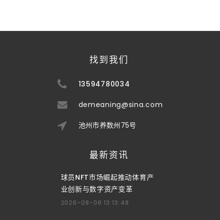
找到我们
13594780034
demeaning@sina.com
池州市养数州75号
最新资讯
球员NFT市场崛起推动体育产
业创新与数字资产变革
2026-08-06 13:13:48