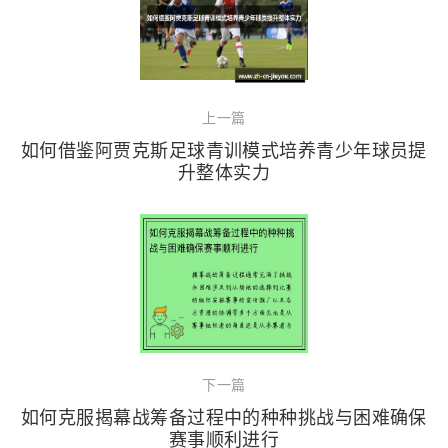
上一篇
如何借鉴阿贾克斯足球青训模式培养青少年球员提
升整体实力
下一篇
如何克服揭幕战筹备过程中的种种挑战与困难确保
赛事顺利进行