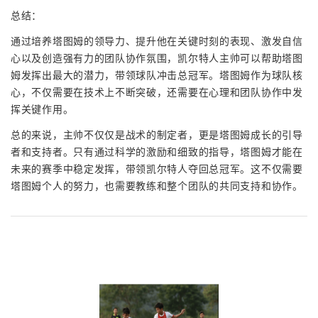
总结：
通过培养塔图姆的领导力、提升他在关键时刻的表现、激发自信
心以及创造强有力的团队协作氛围，凯尔特人主帅可以帮助塔图
姆发挥出最大的潜力，带领球队冲击总冠军。塔图姆作为球队核
心，不仅需要在技术上不断突破，还需要在心理和团队协作中发
挥关键作用。
总的来说，主帅不仅仅是战术的制定者，更是塔图姆成长的引导
者和支持者。只有通过科学的激励和细致的指导，塔图姆才能在
未来的赛季中稳定发挥，带领凯尔特人夺回总冠军。这不仅需要
塔图姆个人的努力，也需要教练和整个团队的共同支持和协作。