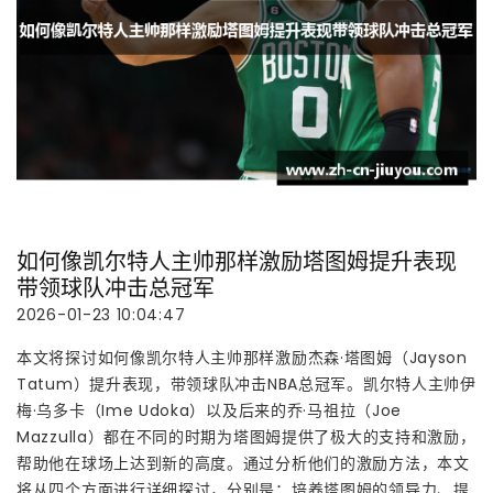
如何像凯尔特人主帅那样激励塔图姆提升表现
带领球队冲击总冠军
2026-01-23 10:04:47
本文将探讨如何像凯尔特人主帅那样激励杰森·塔图姆（Jayson
Tatum）提升表现，带领球队冲击NBA总冠军。凯尔特人主帅伊
梅·乌多卡（Ime Udoka）以及后来的乔·马祖拉（Joe
Mazzulla）都在不同的时期为塔图姆提供了极大的支持和激励，
帮助他在球场上达到新的高度。通过分析他们的激励方法，本文
将从四个方面进行详细探讨，分别是：培养塔图姆的领导力、提