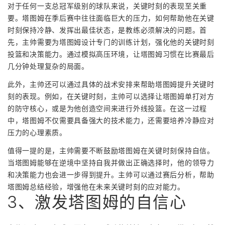
对于任何一支总冠军级别的球队来说，关键时刻的表现至关重
要。塔图姆在季后赛中往往面临巨大的压力，如何帮助他在关键
时刻保持冷静、发挥出最佳状态，是教练必须解决的问题。首
先，主帅需要为塔图姆设计专门的训练计划，强化他的关键时刻
投篮和决策能力。通过模拟高压环境，让塔图姆习惯在比赛最后
几分钟处理复杂的局面。
此外，主帅还可以通过具体的战术安排来帮助塔图姆提升关键时
刻的表现。例如，在关键时刻，主帅可以选择让塔图姆单打对方
的防守核心，或是为他创造空间来进行外线投篮。在这一过程
中，塔图姆不仅需要具备强大的技术能力，还需要培养冷静应对
压力的心理素质。
值得一提的是，主帅需要不断鼓励塔图姆在关键时刻保持自信。
当塔图姆能够在逆境中坚持自我并做出正确选择时，他的领导力
和决策能力也会进一步得到提升。主帅可以通过赛后分析，帮助
塔图姆总结经验，增强他在未来关键时刻的应对能力。
3、激发塔图姆的自信心