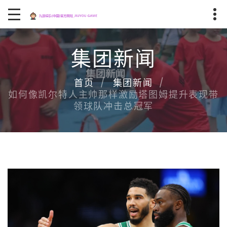
集团新闻
首页
集团新闻
如何像凯尔特人主帅那样激励塔图姆提升表现带
领球队冲击总冠军