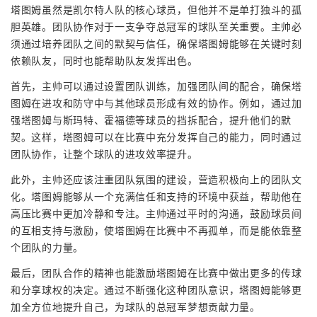
塔图姆虽然是凯尔特人队的核心球员，但他并不是单打独斗的孤
胆英雄。团队协作对于一支争夺总冠军的球队至关重要。主帅必
须通过培养团队之间的默契与信任，确保塔图姆能够在关键时刻
依赖队友，同时也能帮助队友发挥出色。
首先，主帅可以通过设置团队训练，加强团队间的配合，确保塔
图姆在进攻和防守中与其他球员形成有效的协作。例如，通过加
强塔图姆与斯玛特、霍福德等球员的挡拆配合，提升他们的默
契。这样，塔图姆可以在比赛中充分发挥自己的能力，同时通过
团队协作，让整个球队的进攻效率提升。
此外，主帅还应该注重团队氛围的建设，营造积极向上的团队文
化。塔图姆能够从一个充满信任和支持的环境中获益，帮助他在
高压比赛中更加冷静和专注。主帅通过平时的沟通，鼓励球员间
的互相支持与激励，使塔图姆在比赛中不再孤单，而是能依靠整
个团队的力量。
最后，团队合作的精神也能激励塔图姆在比赛中做出更多的传球
和分享球权的决定。通过不断强化这种团队意识，塔图姆能够更
加全方位地提升自己，为球队的总冠军梦想贡献力量。