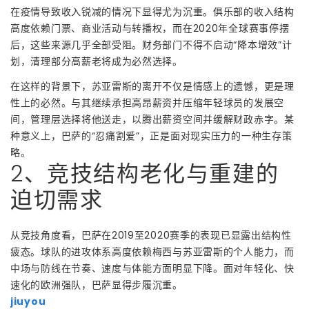
在疫情导致收入锐减的情况下显得尤为沉重。俱乐部的收入结构
高度依赖门票、商业活动与转播权，而在2020年全球赛事停摆
后，这些来源几乎全部受阻。财务部门不得不启动“降本增效”计
划，清理部分高薪老将成为必然选择。
在这样的背景下，苏亚雷斯的离开不仅是情感上的遗憾，更是理
性上的必然。与其继续承担高昂薪资并压缩年轻球员的发展空
间，管理层选择将他送走，以腾出薪资空间并缓解财政赤字。某
种意义上，巴萨的“忍痛割爱”，正是面对现实压力的一种生存策
略。
2、竞技结构老化与重建的
迫切需求
从竞技角度看，巴萨在2019至2020赛季的表现已显露出结构性
疲态。球队的进攻体系高度依赖梅西与苏亚雷斯的个人能力，而
中场与防线在节奏、速度与体能方面明显下降。面对年轻化、快
速化的欧洲强队，巴萨显得步履沉重。
jiuyou