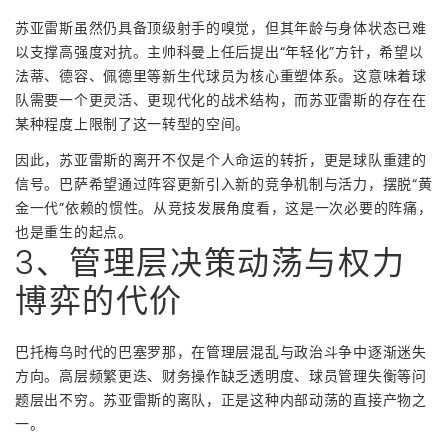
苏亚雷斯虽然仍具备顶级射手的嗅觉，但其年龄与身体状态已难
以支撑高强度对抗。主帅科曼上任后提出“年轻化”方针，希望以
法蒂、德容、佩德里等新生代球员为核心重塑体系。这意味着球
队需要一个更灵活、更现代化的战术结构，而苏亚雷斯的存在在
某种程度上限制了这一转型的空间。
因此，苏亚雷斯的离开不仅是个人命运的转折，更是球队重建的
信号。巴萨希望通过阵容更新引入新的竞争机制与活力，摆脱“黄
金一代”依赖的惯性。从竞技发展角度看，这是一次必要的阵痛，
也是重生的起点。
3、管理层决策动荡与权力
博弈的代价
巴托梅乌时代的巴塞罗那，在管理层混乱与政治斗争中逐渐迷失
方向。高层频繁更迭、财务操作缺乏透明度、球员管理失衡等问
题层出不穷。苏亚雷斯的离队，正是这种内部动荡的直接产物之
一。