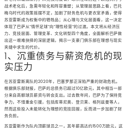
战术老化后，急需年轻化和阵容重塑；从管理层思路上看，巴托
梅乌时代的政策摇摆不定，加剧了财务危机与更衣室矛盾，使得
苏亚雷斯成为权衡中的牺牲品；从心理与文化层面看，这一决定
体现了巴萨从“情怀足球”向“理性经营”的过渡。本文将从经济压
力、竞技层面、管理变革、文化转型四个角度，全面解析巴萨做
出这一艰难抉择的深层逻辑，揭示一支豪门俱乐部在理想与现实
夹缝中求生的代价。
1、沉重债务与薪资危机的现
实压力
在苏亚雷斯离队的2020年，巴塞罗那正深陷严重的财政危机。
根据俱乐部财报，巴萨的总债务已超过10亿欧元，其中相当一部
分来自高额球员薪资与转会支出。过去数年间，巴萨为了保持竞
争力，不惜重金引援，包括库蒂尼奥、登贝莱、格列兹曼等人，
然而这些投入未能转化为理想的竞技回报，反而进一步加剧了财
务负担。
苏亚雷斯作为队内顶薪球员之一，其年薪高达约1500万欧元，这