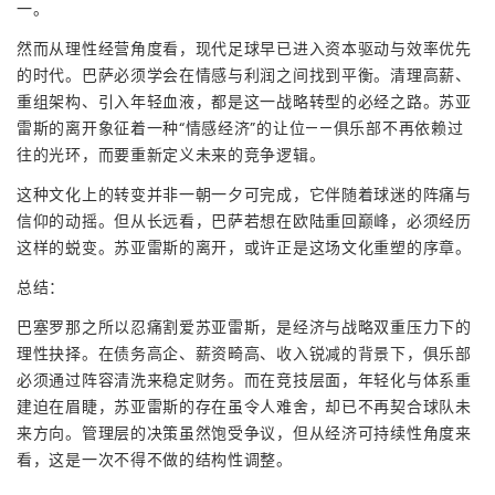
一。
然而从理性经营角度看，现代足球早已进入资本驱动与效率优先
的时代。巴萨必须学会在情感与利润之间找到平衡。清理高薪、
重组架构、引入年轻血液，都是这一战略转型的必经之路。苏亚
雷斯的离开象征着一种“情感经济”的让位——俱乐部不再依赖过
往的光环，而要重新定义未来的竞争逻辑。
这种文化上的转变并非一朝一夕可完成，它伴随着球迷的阵痛与
信仰的动摇。但从长远看，巴萨若想在欧陆重回巅峰，必须经历
这样的蜕变。苏亚雷斯的离开，或许正是这场文化重塑的序章。
总结：
巴塞罗那之所以忍痛割爱苏亚雷斯，是经济与战略双重压力下的
理性抉择。在债务高企、薪资畸高、收入锐减的背景下，俱乐部
必须通过阵容清洗来稳定财务。而在竞技层面，年轻化与体系重
建迫在眉睫，苏亚雷斯的存在虽令人难舍，却已不再契合球队未
来方向。管理层的决策虽然饱受争议，但从经济可持续性角度来
看，这是一次不得不做的结构性调整。