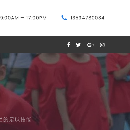
9:00
AM
— 17:00
PM
13594780034
兰的足球技能