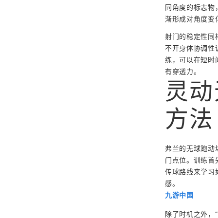
同角度的标志物
渐形成对角度变
射门的稳定性同
不开身体协调性
练，可以在短时
有穿透力。
灵动
方法
弗兰的无球跑动
门点位。训练首
传球路线来学习
感。
九游中国
除了时机之外，