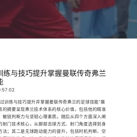
训练与技巧提升掌握曼联传奇弗兰
能
:57:02
通过训练与技巧提升并掌握曼联传奇弗兰的足球技能”展
性的摘要呈现弗兰技术体系的核心价值，包括他的精准
、敏锐判断力与坚韧心理素质。随后从四个方面深入阐
的射门技术核心，从脚部击球方式、射门角度选择到身
方法；其二是无球跑动能力的提升，包括时机判断、空