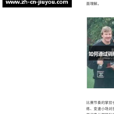
面理解。
比赛节奏的掌控
练、变速小场对