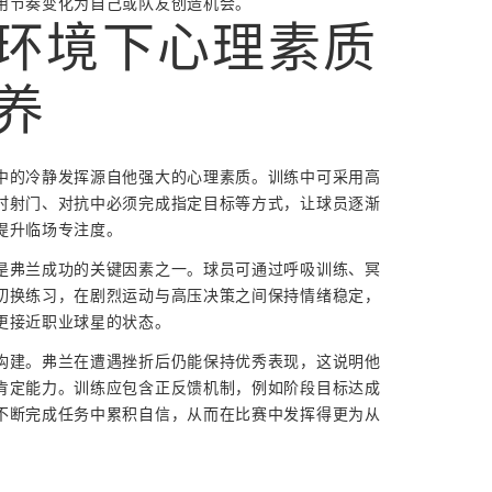
用节奏变化为自己或队友创造机会。
环境下心理素质
养
中的冷静发挥源自他强大的心理素质。训练中可采用高
时射门、对抗中必须完成指定目标等方式，让球员逐渐
提升临场专注度。
是弗兰成功的关键因素之一。球员可通过呼吸训练、冥
切换练习，在剧烈运动与高压决策之间保持情绪稳定，
更接近职业球星的状态。
构建。弗兰在遭遇挫折后仍能保持优秀表现，这说明他
肯定能力。训练应包含正反馈机制，例如阶段目标达成
不断完成任务中累积自信，从而在比赛中发挥得更为从