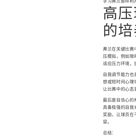
学习弗兰那样利
高压
的培
弗兰在关键比赛
压模拟，例如限
适应压力环境，
自我调节能力也
想或短时间心理
让比赛中的心态
最后是自信心的
具备极强的自我
奖励，让球员在
容。
总结：