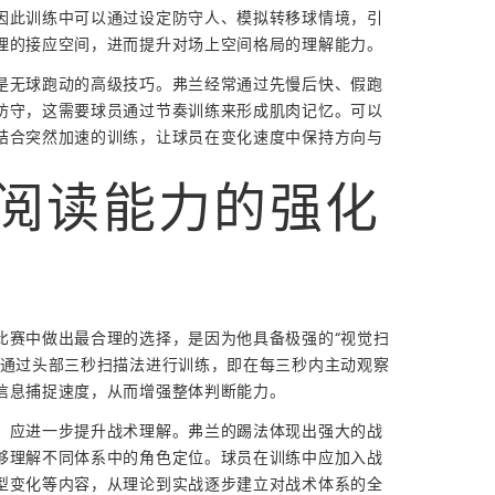
因此训练中可以通过设定防守人、模拟转移球情境，引
理的接应空间，进而提升对场上空间格局的理解能力。
是无球跑动的高级技巧。弗兰经常通过先慢后快、假跑
防守，这需要球员通过节奏训练来形成肌肉记忆。可以
结合突然加速的训练，让球员在变化速度中保持方向与
阅读能力的强化
比赛中做出最合理的选择，是因为他具备极强的“视觉扫
可通过头部三秒扫描法进行训练，即在每三秒内主动观察
信息捕捉速度，从而增强整体判断能力。
，应进一步提升战术理解。弗兰的踢法体现出强大的战
够理解不同体系中的角色定位。球员在训练中应加入战
型变化等内容，从理论到实战逐步建立对战术体系的全