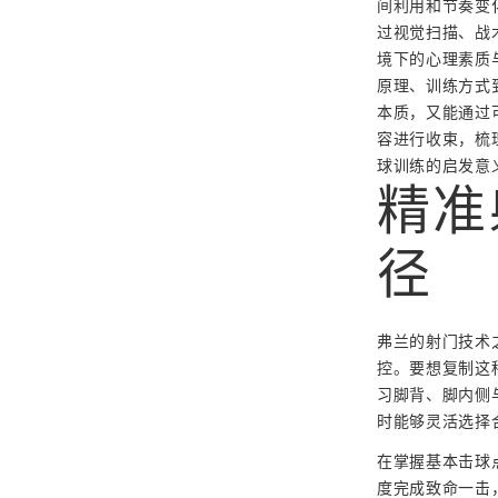
间利用和节奏变
过视觉扫描、战
境下的心理素质
原理、训练方式
本质，又能通过
容进行收束，梳
球训练的启发意
精准
径
弗兰的射门技术
控。要想复制这
习脚背、脚内侧
时能够灵活选择
在掌握基本击球
度完成致命一击