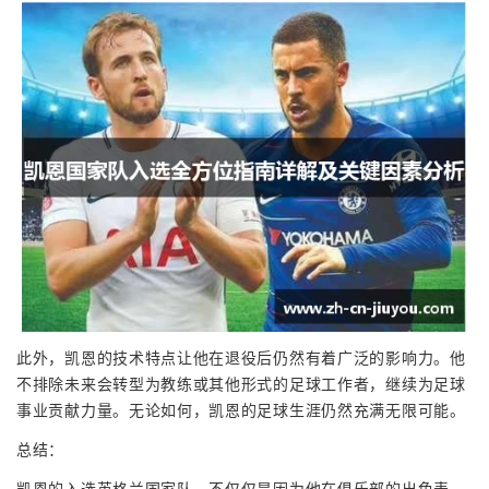
此外，凯恩的技术特点让他在退役后仍然有着广泛的影响力。他
不排除未来会转型为教练或其他形式的足球工作者，继续为足球
事业贡献力量。无论如何，凯恩的足球生涯仍然充满无限可能。
总结：