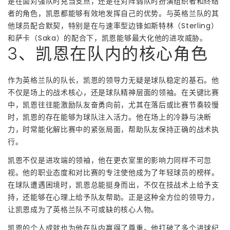
是在面对强队时充当支点，还是在对阵弱队时扮演组织者和终结
者的角色，凯恩都能够有效地发挥自己的优势。与英格兰队的其
他球员配合默契，特别是在与速率型边锋如斯特林（Sterling）
和萨卡（Saka）的配合下，凯恩能够最大化他的进攻威胁。
3、凯恩在队内的核心角色
作为英格兰队的队长，凯恩的领导力无疑是球队稳定的基石。他
不仅是场上的战术核心，还是球队精神层面的领袖。在关键比赛
中，凯恩往往能激励队友奋勇向前，尤其在落后或比赛节奏较慢
时，凯恩的存在能够为球队注入活力。他在场上的冷静与决断
力，时常能化解比赛中的紧张局面，帮助队友保持正确的战术执
行。
凯恩不仅是进攻端的领袖，他在更衣室里的影响力同样不可忽
视。他的职业态度和对比赛的专注使他成为了年轻球员的榜样。
在球队遭遇困境时，凯恩总能挺身而出，不仅在技战术上给予支
持，还能够在心理上给予队友帮助。正是这种全方位的领导力，
让凯恩成为了英格兰队不可或缺的核心人物。
凯恩的个人成就也为他在队内赢得了尊重。他打破了多个进球纪