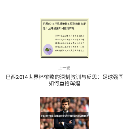
上一篇
巴西2014世界杯惨败的深刻教训与反思：足球强国
如何重拾辉煌