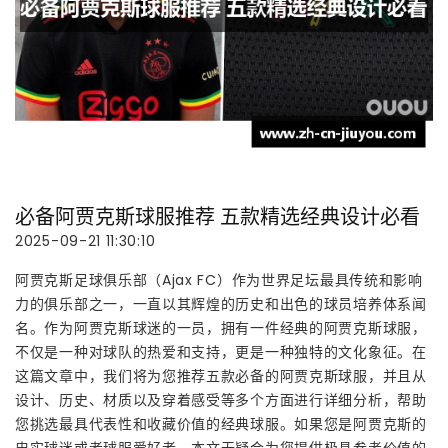
必备阿贾克斯球服推荐 五款精选经典设计必看
2025-09-21 11:30:10
阿贾克斯足球俱乐部（Ajax FC）作为世界足坛最具传统和影响
力的俱乐部之一，一直以其辉煌的历史和出色的球员培养体系闻
名。作为阿贾克斯球迷的一员，拥有一件经典的阿贾克斯球服，
不仅是一种对球队的热爱和支持，更是一种独特的文化象征。在
这篇文章中，我们将为您推荐五款必备的阿贾克斯球服，并且从
设计、历史、材质以及穿着感受等多个方面进行详细分析，帮助
您挑选最具代表性和收藏价值的经典球服。如果您是阿贾克斯的
忠实球迷或者球服爱好者，本文无疑会为您提供极具参考价值的