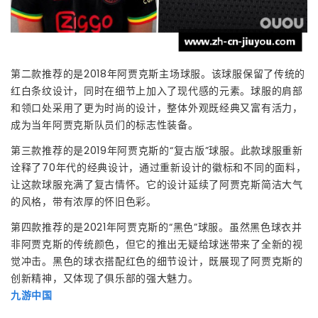
第二款推荐的是2018年阿贾克斯主场球服。该球服保留了传统的
红白条纹设计，同时在细节上加入了现代感的元素。球服的肩部
和领口处采用了更为时尚的设计，整体外观既经典又富有活力，
成为当年阿贾克斯队员们的标志性装备。
第三款推荐的是2019年阿贾克斯的“复古版”球服。此款球服重新
诠释了70年代的经典设计，通过重新设计的徽标和不同的面料，
让这款球服充满了复古情怀。它的设计延续了阿贾克斯简洁大气
的风格，带有浓厚的怀旧色彩。
第四款推荐的是2021年阿贾克斯的“黑色”球服。虽然黑色球衣并
非阿贾克斯的传统颜色，但它的推出无疑给球迷带来了全新的视
觉冲击。黑色的球衣搭配红色的细节设计，既展现了阿贾克斯的
创新精神，又体现了俱乐部的强大魅力。
九游中国