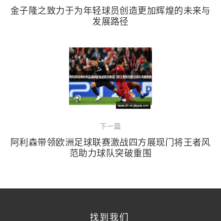
金子隆之致力于为年轻球员创造更加辉煌的未来与
发展路径
下一篇
阿利森带领欧洲足球联赛激战四方展现门将王者风
范助力球队突破重围
找到我们